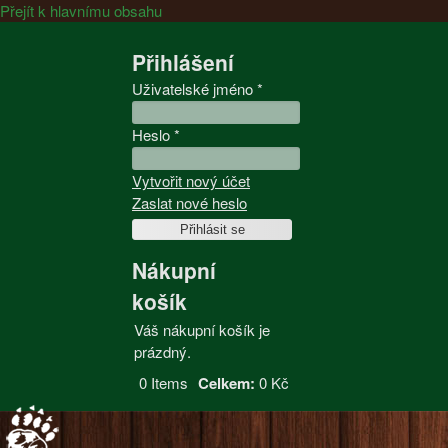
Přejít k hlavnímu obsahu
Přihlášení
Uživatelské jméno
*
Heslo
*
Vytvořit nový účet
Zaslat nové heslo
Nákupní
košík
Váš nákupní košík je
prázdný.
0
Items
Celkem:
0 Kč