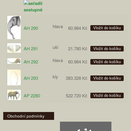
hlava
AH 290
60.984 Kč
uši
AH 291
21.780 Kč
hlava
AH 292
60.984 Kč
kly
AH 293
383.328 Kč
AP 2280
522.720 Kč
Obchodní podmínky