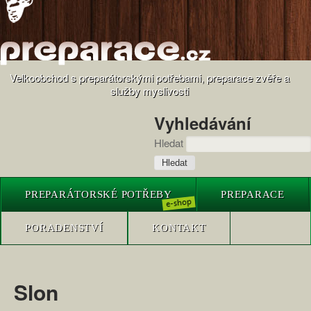
Velkoobchod s preparátorskými potřebami, preparace zvěře a
služby myslivosti
Vyhledávání
Hledat
PREPARÁTORSKÉ POTŘEBY
PREPARACE
PORADENSTVÍ
KONTAKT
Slon