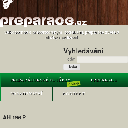
Velkoobchod s preparátorskými potřebami, preparace zvěře a
služby myslivosti
Vyhledávání
Hledat
PREPARÁTORSKÉ POTŘEBY
PREPARACE
PORADENSTVÍ
KONTAKT
AH 196 P