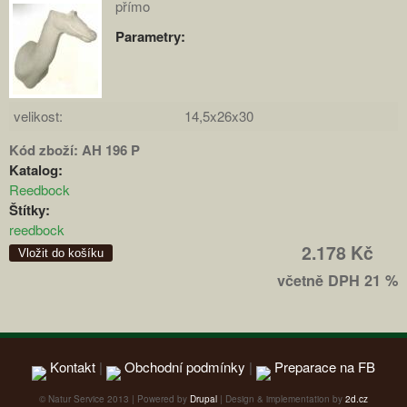
přímo
Parametry:
velikost:
14,5x26x30
Kód zboží:
AH 196 P
Katalog:
Reedbock
Štítky:
reedbock
2.178 Kč
včetně DPH 21 %
Kontakt
|
Obchodní podmínky
|
Preparace na FB
© Natur Service 2013 | Powered by
Drupal
| Design & implementation by
2d.cz