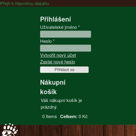
Přejít k hlavnímu obsahu
Přihlášení
Uživatelské jméno
*
Heslo
*
Vytvořit nový účet
Zaslat nové heslo
Nákupní
košík
Váš nákupní košík je
prázdný.
0
Items
Celkem:
0 Kč