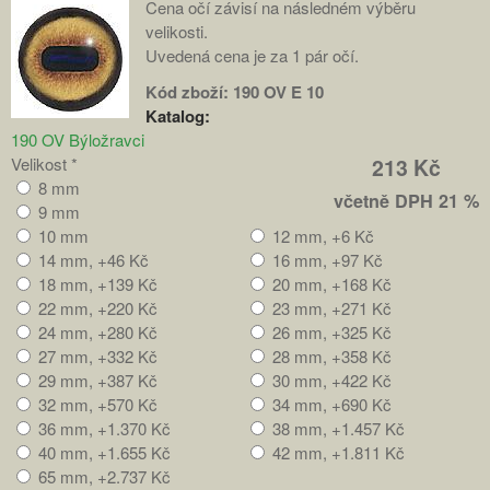
Cena očí závisí na následném výběru
velikosti.
Uvedená cena je za 1 pár očí.
Kód zboží:
190 OV E 10
Katalog:
190 OV Býložravci
Velikost
*
213 Kč
8 mm
včetně DPH 21 %
9 mm
10 mm
12 mm, +6 Kč
14 mm, +46 Kč
16 mm, +97 Kč
18 mm, +139 Kč
20 mm, +168 Kč
22 mm, +220 Kč
23 mm, +271 Kč
24 mm, +280 Kč
26 mm, +325 Kč
27 mm, +332 Kč
28 mm, +358 Kč
29 mm, +387 Kč
30 mm, +422 Kč
32 mm, +570 Kč
34 mm, +690 Kč
36 mm, +1.370 Kč
38 mm, +1.457 Kč
40 mm, +1.655 Kč
42 mm, +1.811 Kč
65 mm, +2.737 Kč