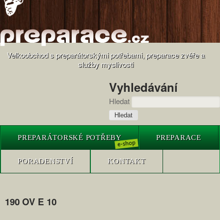
Velkoobchod s preparátorskými potřebami, preparace zvěře a
služby myslivosti
Vyhledávání
Hledat
PREPARÁTORSKÉ POTŘEBY
PREPARACE
PORADENSTVÍ
KONTAKT
190 OV E 10