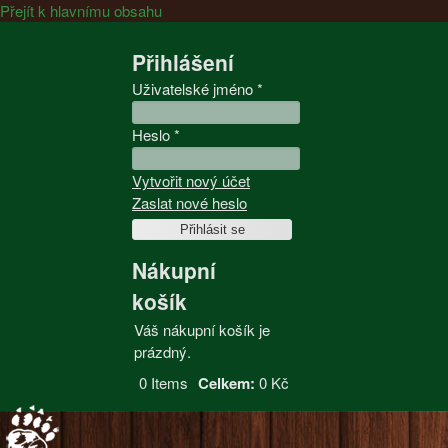
Přejít k hlavnímu obsahu
Přihlášení
Uživatelské jméno
*
Heslo
*
Vytvořit nový účet
Zaslat nové heslo
Nákupní
košík
Váš nákupní košík je
prázdný.
0
Items
Celkem:
0 Kč