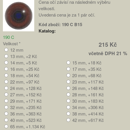
Cena očí závisí na následném výběru
velikosti.
Uvedená cena je za 1 pár očí.
Kód zboží:
190 C B15
Katalog:
190 C
Velikost
*
215 Kč
12 mm
včetně DPH 21 %
13 mm, +2 Kč
14 mm, +5 Kč
15 mm, +18 Kč
16 mm, +25 Kč
17 mm, +35 Kč
18 mm, +54 Kč
20 mm, +68 Kč
22 mm, +97 Kč
23 mm, +117 Kč
24 mm, +128 Kč
26 mm, +148 Kč
27 mm, +152 Kč
28 mm, +161 Kč
29 mm, +171 Kč
30 mm, +183 Kč
32 mm, +235 Kč
34 mm, +306 Kč
36 mm, +363 Kč
38 mm, +414 Kč
40 mm, +523 Kč
42 mm, +617 Kč
65 mm, +1.134 Kč