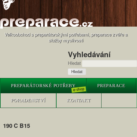
Velkoobchod s preparátorskými potřebami, preparace zvěře a
služby myslivosti
Vyhledávání
Hledat
PREPARÁTORSKÉ POTŘEBY
PREPARACE
PORADENSTVÍ
KONTAKT
190 C B15