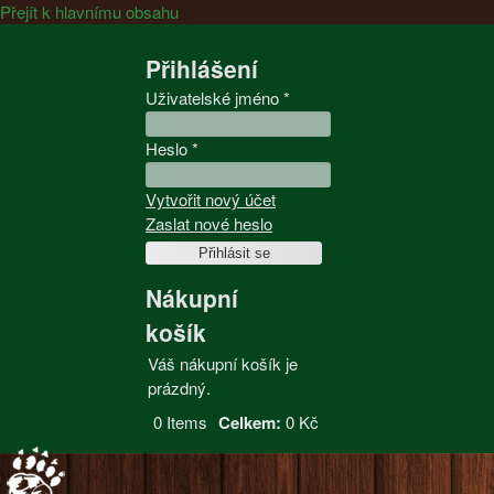
Přejít k hlavnímu obsahu
Přihlášení
Uživatelské jméno
*
Heslo
*
Vytvořit nový účet
Zaslat nové heslo
Nákupní
košík
Váš nákupní košík je
prázdný.
0
Items
Celkem:
0 Kč