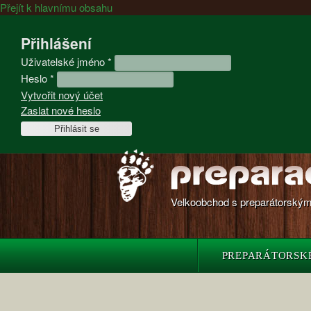
Přejít k hlavnímu obsahu
Přihlášení
Uživatelské jméno
*
Heslo
*
Vytvořit nový účet
Zaslat nové heslo
Velkoobchod s preparátorskými
PREPARÁTORSK