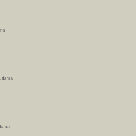
ama
á tlama
tlama